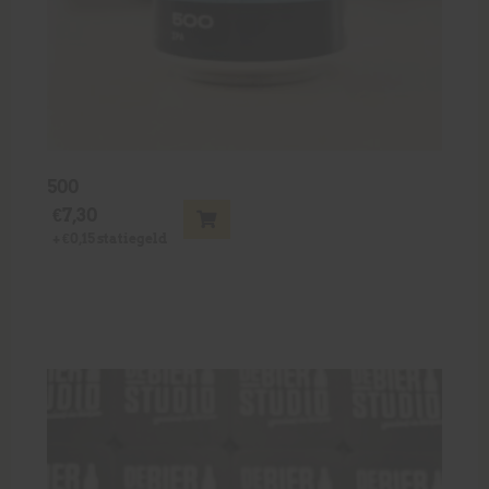
500
€
7,30
+
€
0,15
statiegeld