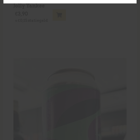
Jolly Yankee
€
3,90
+
€
0,15
statiegeld