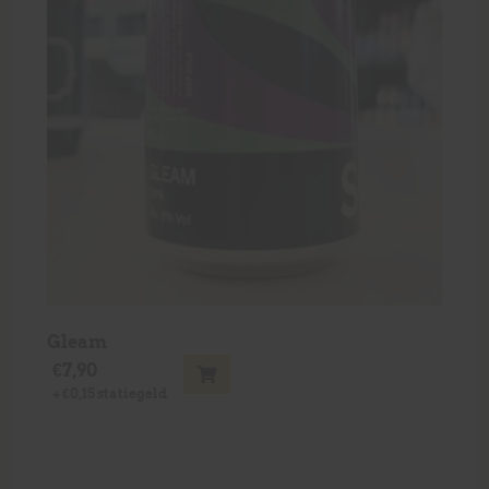
Gleam
€
7,90
+
€
0,15
statiegeld