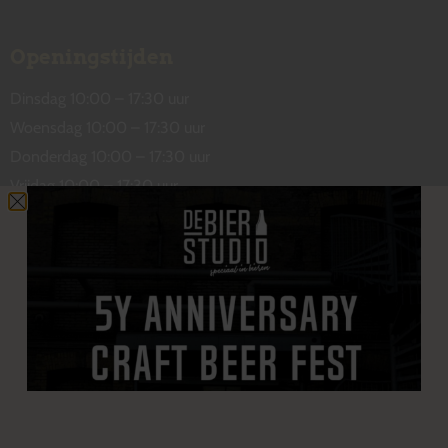
Openingstijden
Dinsdag 10:00 – 17:30 uur
Woensdag 10:00 – 17:30 uur
Donderdag 10:00 – 17:30 uur
Vrijdag 10:00 – 17:30 uur
Zaterdag 10:00 – 17:00 uur
Contact
De Wetstraat 31
7551 GA Hengelo
welkom@debierstudio.nl
06 50 63 60 47