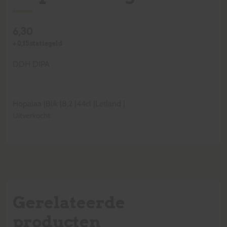
6,30
+
0,15
statiegeld
DDH DIPA
Hopalaa
|
Blik
|
8,2
|
44cl
|
Letland
|
Uitverkocht
Gerelateerde
producten