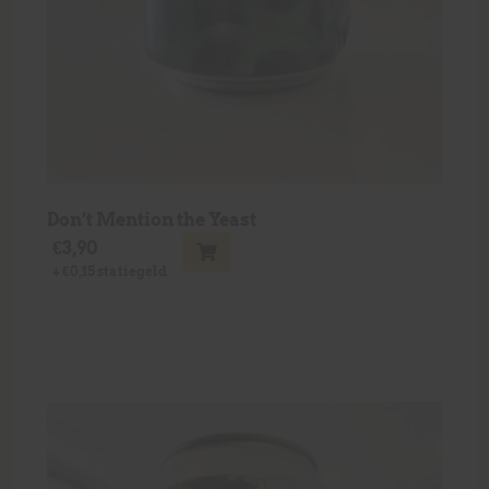
Don’t Mention the Yeast
€
3,90
+
€
0,15
statiegeld