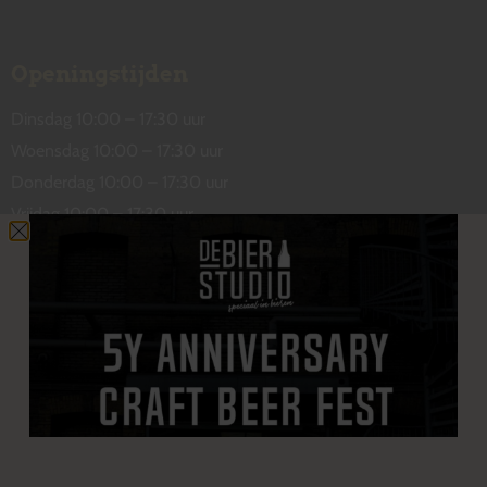
Openingstijden
Dinsdag 10:00 – 17:30 uur
Woensdag 10:00 – 17:30 uur
Donderdag 10:00 – 17:30 uur
Vrijdag 10:00 – 17:30 uur
Zaterdag 10:00 – 17:00 uur
Contact
De Wetstraat 31
7551 GA Hengelo
welkom@debierstudio.nl
06 50 63 60 47