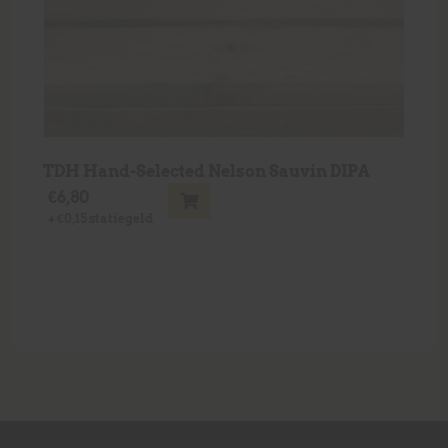
TDH Hand-Selected Nelson Sauvin DIPA
€
6,80
+
€
0,15
statiegeld