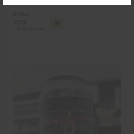
Drifter
€
9,90
+
€
0,15
statiegeld