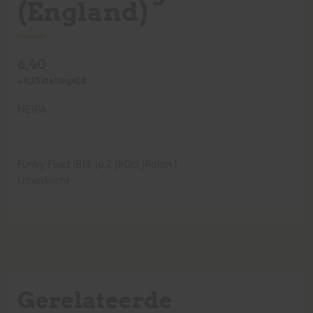
(England)
6,40
+
0,15
statiegeld
NEIPA
Funky Fluid
|
Blik
|
6,2
|
50cl
|
Polen
|
Uitverkocht
Gerelateerde