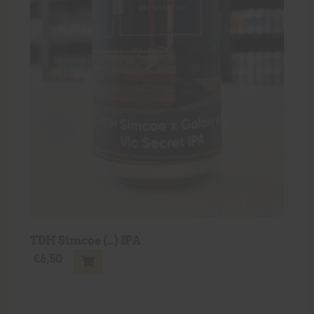
TDH Simcoe (…) IPA
€
6,50