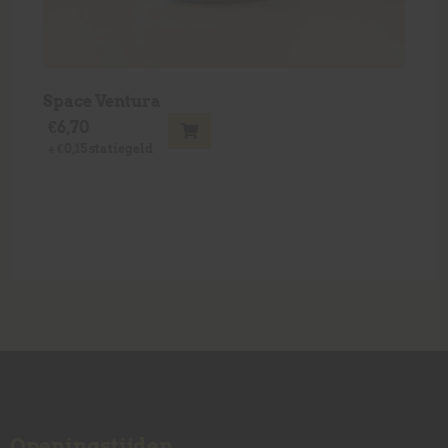
Space Ventura
€
6,70
+
€
0,15
statiegeld
Openingstijden