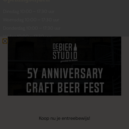
Dinsdag 10:00 – 17:30 uur
Woensdag 10:00 – 17:30 uur
Donderdag 10:00 – 17:30 uur
Vrijdag 10:00 – 17:30 uur
Zaterdag 10:00 – 17:00 uur
Contact
De Wetstraat 31
7551 GA Hengelo
welkom@debierstudio.nl
06 50 63 60 47
Koop nu je entreebewijs!