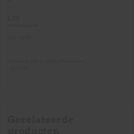
6,70
+
0,15
statiegeld
DDH NEIPA
Clandestin
|
Blik
|
6,5
|
50cl
|
Roemenie
|
Uitverkocht
Gerelateerde
producten