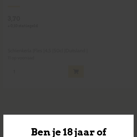
3,70
+
0,10
statiegeld
Schlenkerla
|
Fles
|
4,5
|
50cl
|
Duitsland
|
11 op voorraad
Gerelateerde
Ben je 18 jaar of
producten