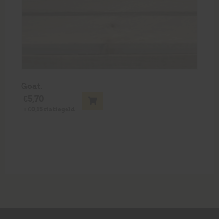
Goat.
€
5,70
+
€
0,15
statiegeld