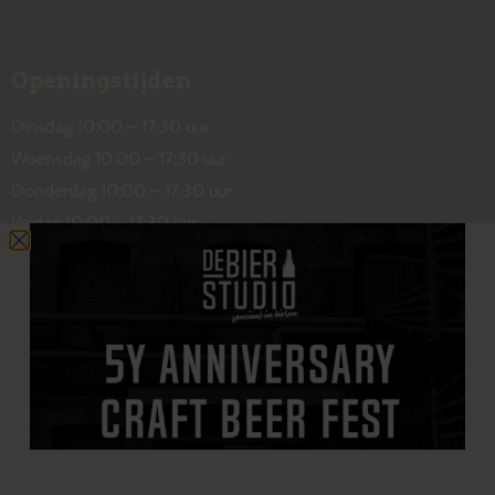
Openingstijden
Dinsdag 10:00 – 17:30 uur
Woensdag 10:00 – 17:30 uur
Donderdag 10:00 – 17:30 uur
Vrijdag 10:00 – 17:30 uur
Zaterdag 10:00 – 17:00 uur
Contact
De Wetstraat 31
7551 GA Hengelo
welkom@debierstudio.nl
06 50 63 60 47