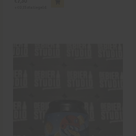
€
7,30
+
€
0,15
statiegeld