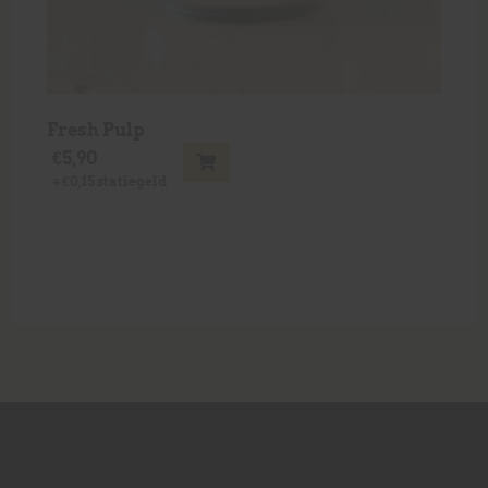
Fresh Pulp
€
5,90
+
€
0,15
statiegeld