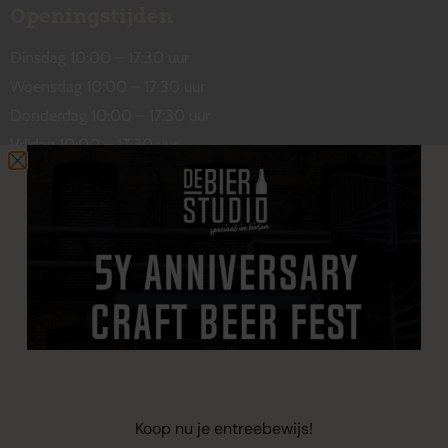
Openingstijden
Dinsdag 10:00 – 17:30 uur
Woensdag 10:00 – 17:30 uur
Donderdag 10:00 – 17:30 uur
Vrijdag 10:00 – 17:30 uur
Zaterdag 10:00 – 17:00 uur
Contact
De Wetstraat 31
7551 GA Hengelo
welkom@debierstudio.nl
06 50 63 60 47
Koop nu je entreebewijs!