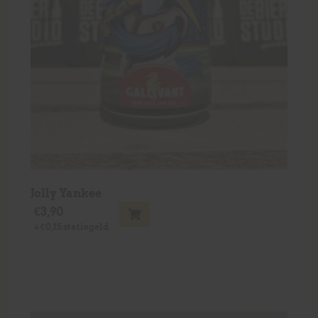
Jolly Yankee
€
3,90
+
€
0,15
statiegeld