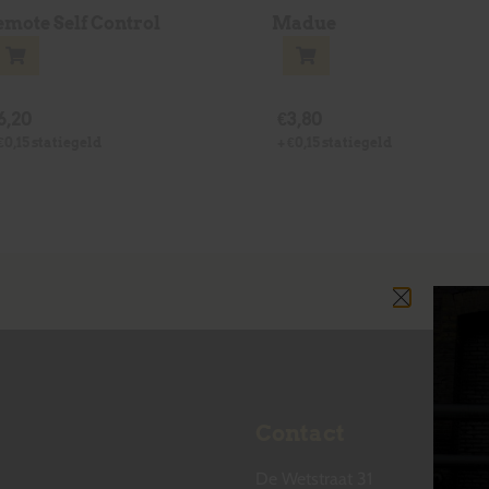
emote Self Control
Madue
6,20
€
3,80
€
0,15
statiegeld
+
€
0,15
statiegeld
Contact
De Wetstraat 31