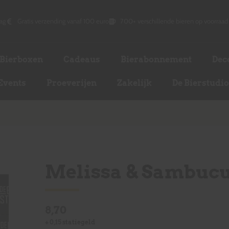
ag
Gratis verzending vanaf 100 euro
700+ verschillende bieren op voorraad
Bierboxen
Cadeaus
Bierabonnement
Dec
Events
Proeverijen
Zakelijk
De Bierstudi
Melissa & Sambuc
8,70
+
0,15
statiegeld