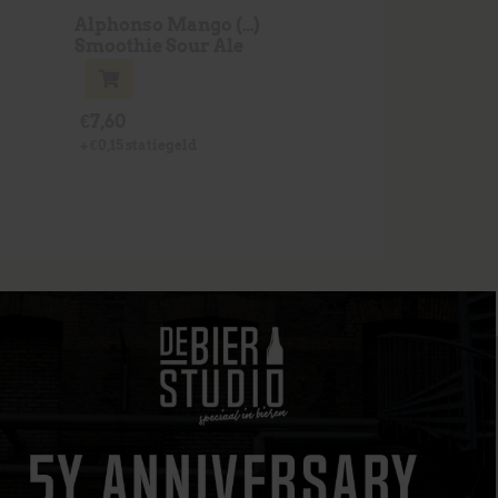
Alphonso Mango (…)
Smoothie Sour Ale
€
7,60
+
€
0,15
statiegeld