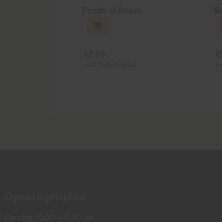
Fruits of Doom
R
€
7,90
€
+
€
0,15
statiegeld
+
Openingstijden
Dinsdag 10:00 – 17:30 uur