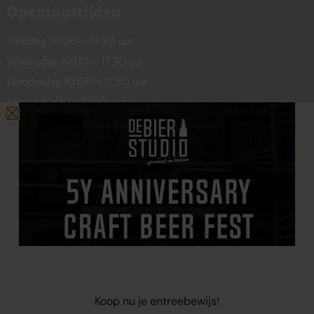
Openingstijden
Dinsdag 10:00 – 17:30 uur
Woensdag 10:00 – 17:30 uur
Donderdag 10:00 – 17:30 uur
Vrijdag 10:00 – 17:30 uur
Zaterdag 10:00 – 17:00 uur
Contact
De Wetstraat 31
7551 GA Hengelo
welkom@debierstudio.nl
06 50 63 60 47
Koop nu je entreebewijs!