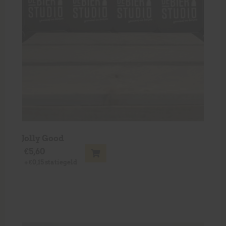
Jolly Good
€
5,60
+
€
0,15
statiegeld