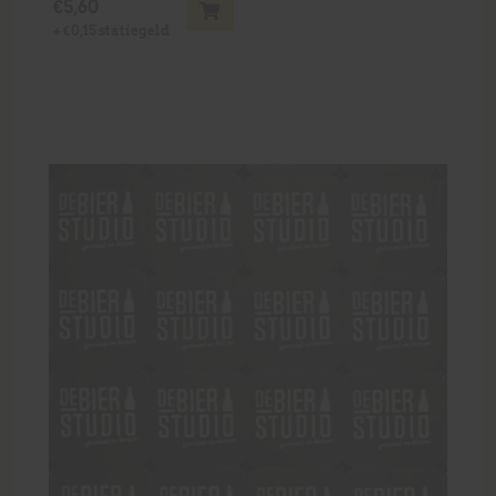
€
5,60
+
€
0,15
statiegeld