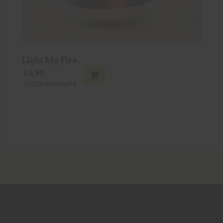
Light My Fire
€
6,90
+
€
0,15
statiegeld