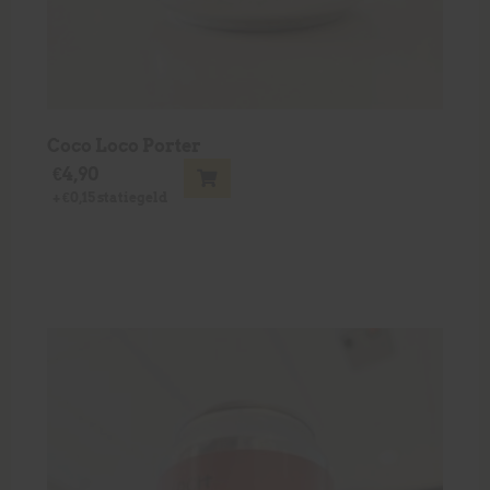
Coco Loco Porter
€
4,90
+
€
0,15
statiegeld