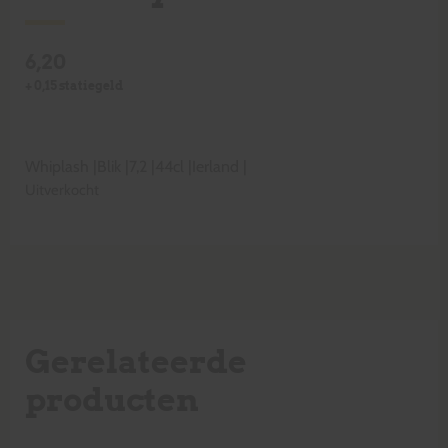
6,20
+
0,15
statiegeld
Whiplash
|
Blik
|
7,2
|
44cl
|
Ierland
|
Uitverkocht
Gerelateerde
producten