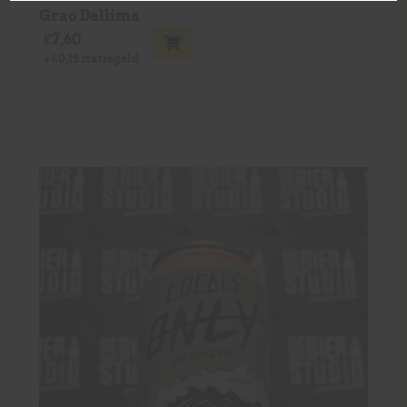
Grao Dallima
€
7,60
+
€
0,15
statiegeld