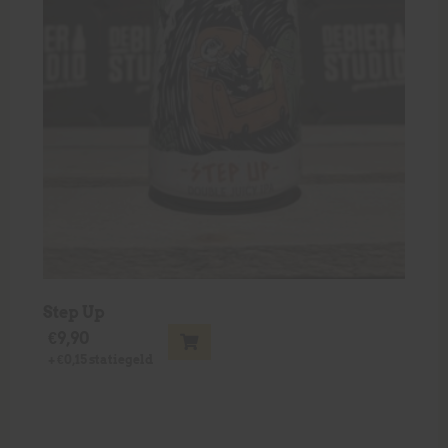
Step Up
€
9,90
+
€
0,15
statiegeld