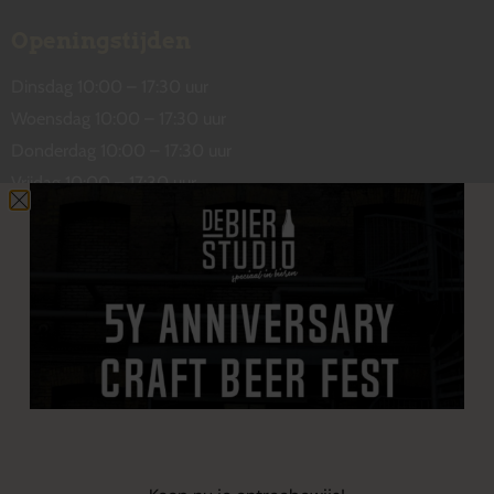
Openingstijden
Dinsdag 10:00 – 17:30 uur
Woensdag 10:00 – 17:30 uur
Donderdag 10:00 – 17:30 uur
Vrijdag 10:00 – 17:30 uur
Zaterdag 10:00 – 17:00 uur
Contact
De Wetstraat 31
7551 GA Hengelo
welkom@debierstudio.nl
06 50 63 60 47