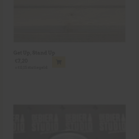
Get Up, Stand Up
€
7,20
+
€
0,15
statiegeld