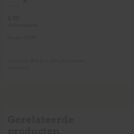
6,90
+
0,15
statiegeld
Double NEIPA
Clandestin
|
Blik
|
8,0
|
50cl
|
Roemenie
|
Uitverkocht
Gerelateerde
producten