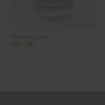
TDH Simcoe (…) IPA
€
6,50