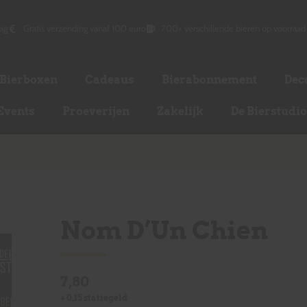
ag
Gratis verzending vanaf 100 euro
700+ verschillende bieren op voorraad
Bierboxen
Cadeaus
Bierabonnement
Dec
Events
Proeverijen
Zakelijk
De Bierstudi
Nom D’Un Chien
7,80
+
0,15
statiegeld