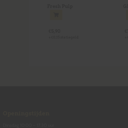
Fresh Pulp
G
€
5,90
€
+
€
0,15
statiegeld
+
Openingstijden
Dinsdag 10:00 – 17:30 uur