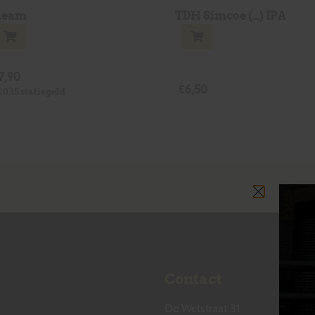
leam
TDH Simcoe (…) IPA
7,90
€
6,50
€
0,15
statiegeld
Contact
De Wetstraat 31