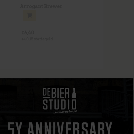
Arrogant Brewer
€
6,40
+
€
0,15
statiegeld