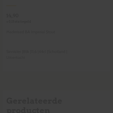
14,90
+
0,15
statiegeld
Maderised BA Imperial Stout
Sinnister
|
Blik
|
11,6
|
44cl
|
Schotland
|
Uitverkocht
Gerelateerde
producten