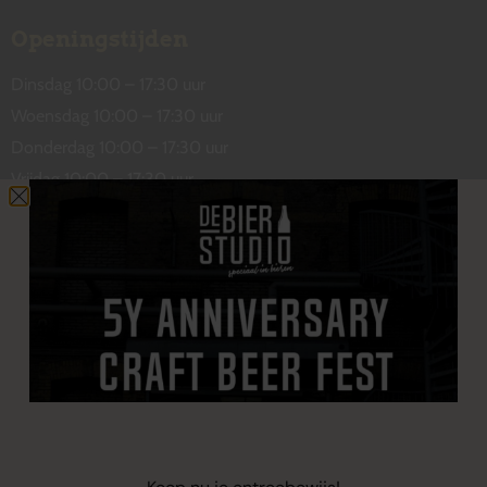
Openingstijden
Dinsdag 10:00 – 17:30 uur
Woensdag 10:00 – 17:30 uur
Donderdag 10:00 – 17:30 uur
Vrijdag 10:00 – 17:30 uur
Zaterdag 10:00 – 17:00 uur
Contact
De Wetstraat 31
7551 GA Hengelo
welkom@debierstudio.nl
06 50 63 60 47