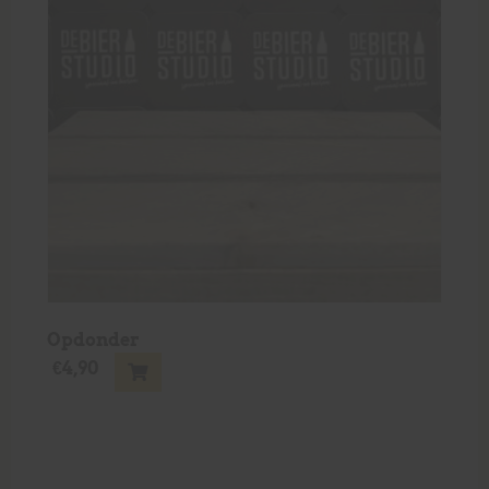
Opdonder
€
4,90