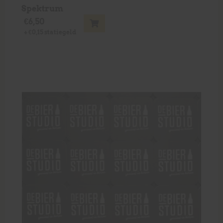
Spektrum
€
6,50
+
€
0,15
statiegeld