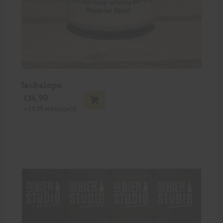
Jackalope
€
14,90
+
€
0,15
statiegeld