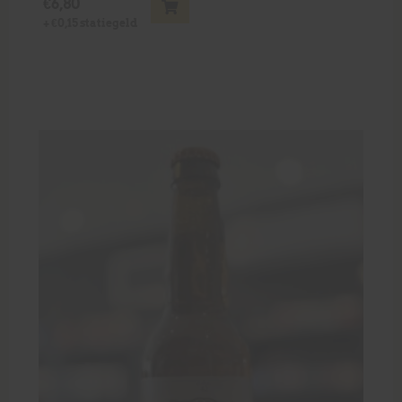
€
6,80
+
€
0,15
statiegeld