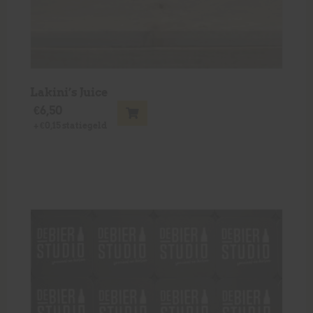
Lakini’s Juice
€
6,50
+
€
0,15
statiegeld