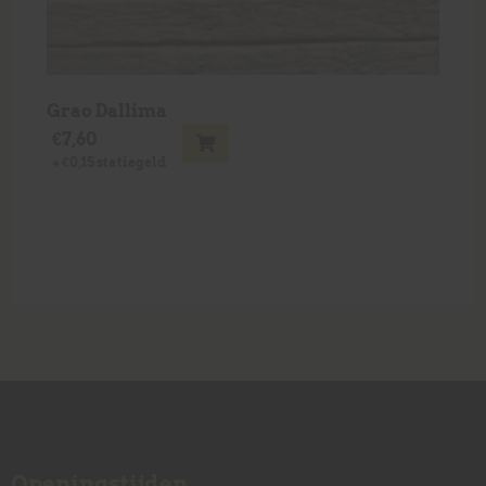
Grao Dallima
€
7,60
+
€
0,15
statiegeld
Openingstijden