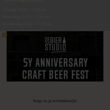
Dinsdag 10:00 – 17:30 uur
Woensdag 10:00 – 17:30 uur
Donderdag 10:00 – 17:30 uur
Vrijdag 10:00 – 17:30 uur
Zaterdag 10:00 – 17:00 uur
Contact
De Wetstraat 31
7551 GA Hengelo
welkom@debierstudio.nl
06 50 63 60 47
Koop nu je entreebewijs!