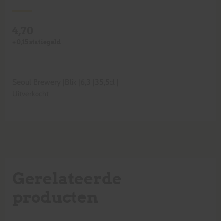
4,70
+
0,15
statiegeld
Seoul Brewery
|
Blik
|
6,3
|
35,5cl
|
Uitverkocht
Gerelateerde
producten