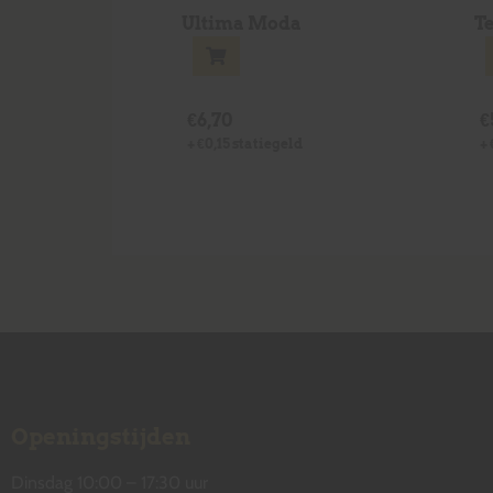
Ultima Moda
T
€
6,70
€
+
€
0,15
statiegeld
+
Openingstijden
Dinsdag 10:00 – 17:30 uur