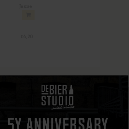
Jasne
€
4,20