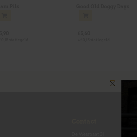
eam Pils
Good Old Doggy Days
5,90
€
5,60
€
0,15
statiegeld
+
€
0,15
statiegeld
Contact
De Wetstraat 31