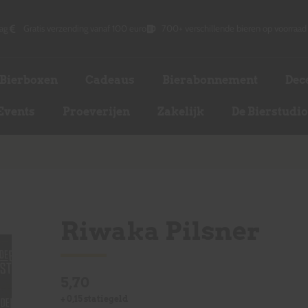
ag
Gratis verzending vanaf 100 euro
700+ verschillende bieren op voorraad
Bierboxen
Cadeaus
Bierabonnement
Dec
Events
Proeverijen
Zakelijk
De Bierstudi
Riwaka Pilsner
5,70
+
0,15
statiegeld