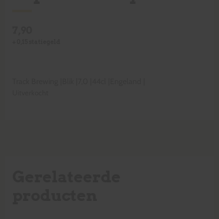
7,90
+
0,15
statiegeld
Track Brewing
|
Blik
|
7,0
|
44cl
|
Engeland
|
Uitverkocht
Gerelateerde
producten