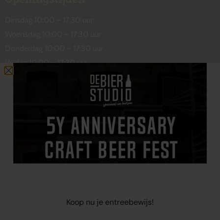
Dinsdag 10:00 – 17:30 uur
Woensdag 10:00 – 17:30 uur
Donderdag 10:00 – 17:30 uur
Vrijdag 10:00 – 17:30 uur
Zaterdag 10:00 – 17:00 uur
Contact
De Wetstraat 31
7551 GA Hengelo
welkom@debierstudio.nl
06 50 63 60 47
Koop nu je entreebewijs!