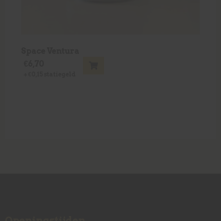
Space Ventura
€
6,70
+
€
0,15
statiegeld
Openingstijden