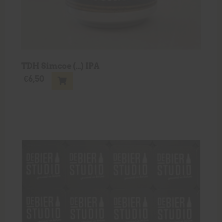
TDH Simcoe (…) IPA
€
6,50