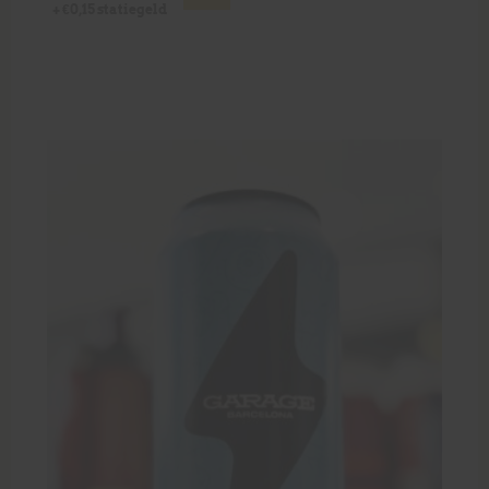
+
€
0,15
statiegeld