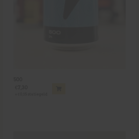
500
€
7,30
+
€
0,15
statiegeld