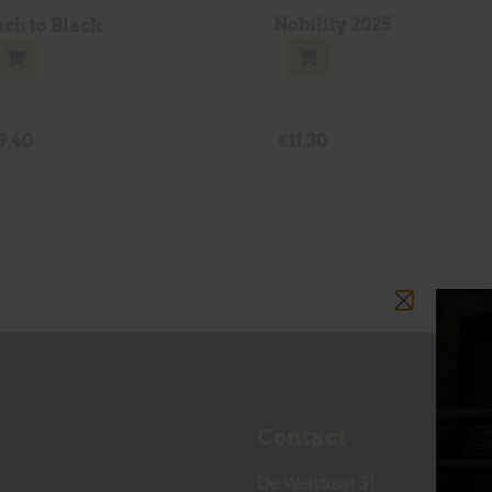
Nobility 2025
ach to Black
9,40
€
11,30
Contact
De Wetstraat 31