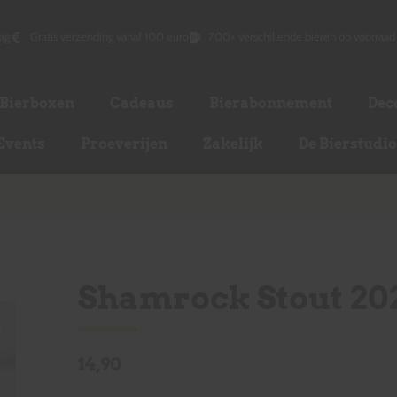
ag
Gratis verzending vanaf 100 euro
700+ verschillende bieren op voorraad
Bierboxen
Cadeaus
Bierabonnement
Dec
Events
Proeverijen
Zakelijk
De Bierstudi
Shamrock Stout 20
14,90