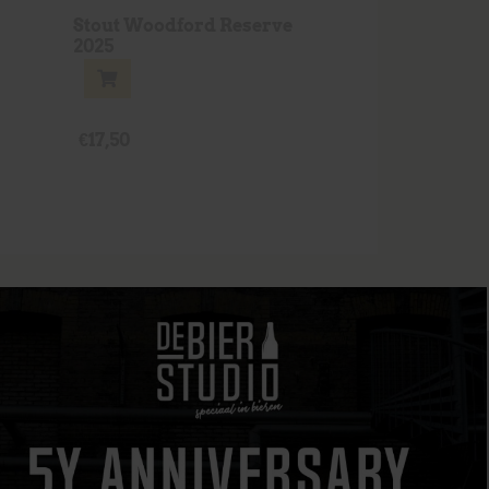
Stout Woodford Reserve
2025
€
17,50