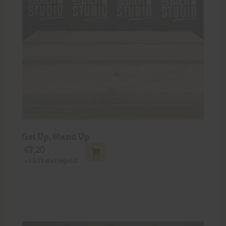
Get Up, Stand Up
€
7,20
+
€
0,15
statiegeld