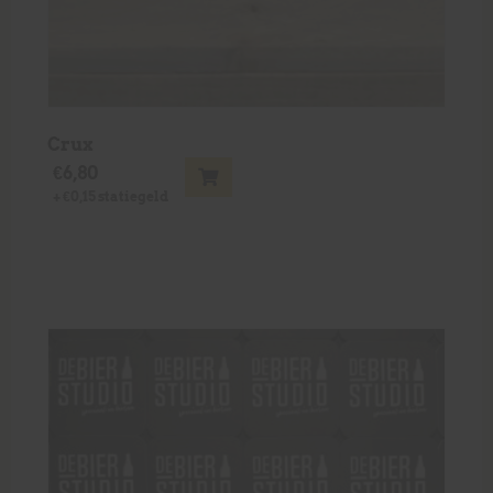
Crux
€
6,80
+
€
0,15
statiegeld