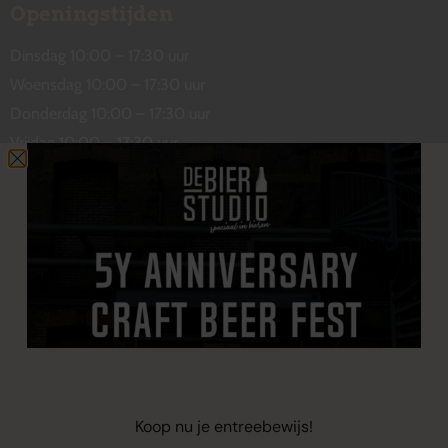
Openingstijden
Dinsdag 10:00 – 17:30 uur
Woensdag 10:00 – 17:30 uur
Donderdag 10:00 – 17:30 uur
Vrijdag 10:00 – 17:30 uur
Zaterdag 10:00 – 17:00 uur
Contact
De Wetstraat 31
7551 GA Hengelo
welkom@debierstudio.nl
06 50 63 60 47
Koop nu je entreebewijs!