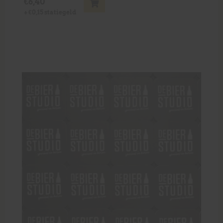
€
6,40
+
€
0,15
statiegeld