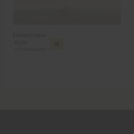
Lakini’s Juice
€
6,50
+
€
0,15
statiegeld