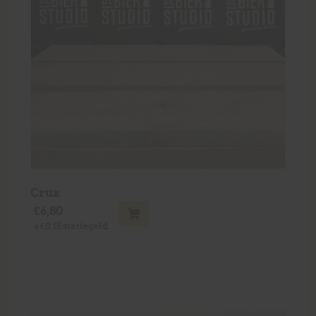
Crux
€
6,80
+
€
0,15
statiegeld