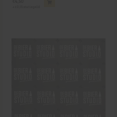
€
4,50
+
€
0,15
statiegeld