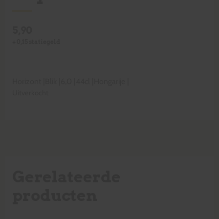
5,90
+
0,15
statiegeld
Horizont
|
Blik
|
6,0
|
44cl
|
Hongarije
|
Uitverkocht
Gerelateerde
producten