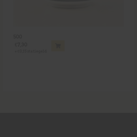
500
€
7,30
+
€
0,15
statiegeld