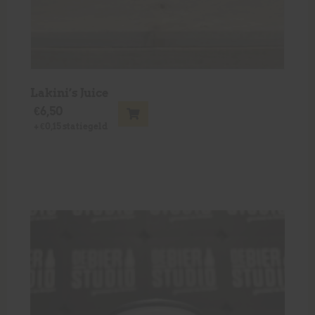
Lakini’s Juice
€
6,50
+
€
0,15
statiegeld