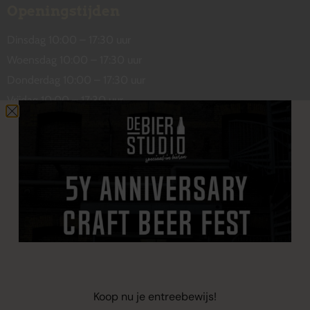
Openingstijden
Dinsdag 10:00 – 17:30 uur
Woensdag 10:00 – 17:30 uur
Donderdag 10:00 – 17:30 uur
Vrijdag 10:00 – 17:30 uur
Zaterdag 10:00 – 17:00 uur
Contact
De Wetstraat 31
7551 GA Hengelo
welkom@debierstudio.nl
06 50 63 60 47
Koop nu je entreebewijs!