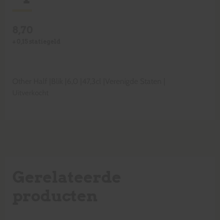
8,70
+
0,15
statiegeld
Other Half
|
Blik
|
6,0
|
47,3cl
|
Verenigde Staten
|
Uitverkocht
Gerelateerde
producten