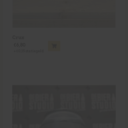
Crux
€
6,80
+
€
0,15
statiegeld