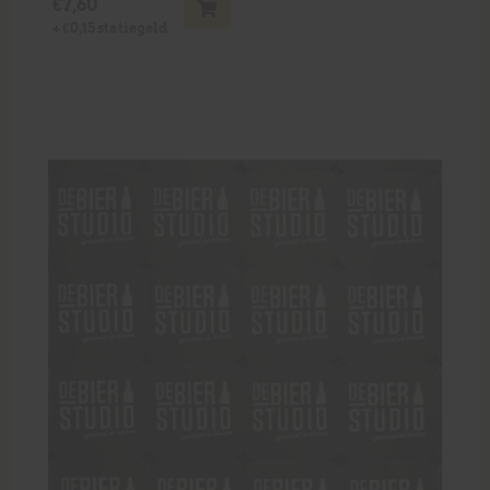
€
7,60
+
€
0,15
statiegeld