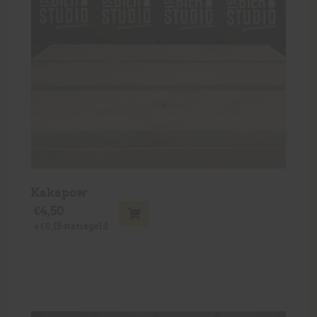
Kakapow
€
4,50
+
€
0,15
statiegeld