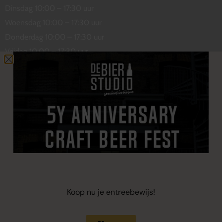
Dinsdag 10:00 – 17:30 uur
Woensdag 10:00 – 17:30 uur
Donderdag 10:00 – 17:30 uur
Vrijdag 10:00 – 17:30 uur
Zaterdag 10:00 – 17:00 uur
Contact
De Wetstraat 31
7551 GA Hengelo
welkom@debierstudio.nl
06 50 63 60 47
Koop nu je entreebewijs!