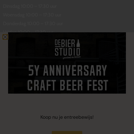
Dinsdag 10:00 – 17:30 uur
Woensdag 10:00 – 17:30 uur
Donderdag 10:00 – 17:30 uur
Vrijdag 10:00 – 17:30 uur
Zaterdag 10:00 – 17:00 uur
Contact
De Wetstraat 31
7551 GA Hengelo
welkom@debierstudio.nl
06 50 63 60 47
Koop nu je entreebewijs!