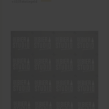
+
€
0,15
statiegeld