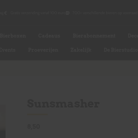
ag
Gratis verzending vanaf 100 euro
700+ verschillende bieren op voorraad
Bierboxen
Cadeaus
Bierabonnement
Dec
Events
Proeverijen
Zakelijk
De Bierstudi
Sunsmasher
8,50