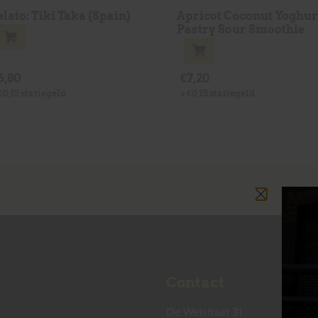
lato: Tiki Taka (Spain)
Apricot Coconut Yoghur
Pastry Sour Smoothie
6,80
€
7,20
€
0,15
statiegeld
+
€
0,15
statiegeld
Contact
De Wetstraat 31