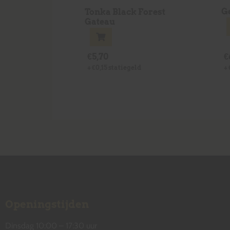
Ge
Tonka Black Forest
Gateau
€
5,70
€
+
€
0,15
statiegeld
+
Openingstijden
Dinsdag 10:00 – 17:30 uur