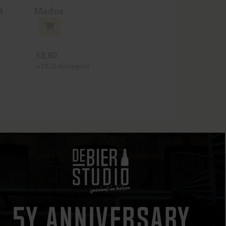
t
Madue
€
3,80
+
€
0,15
statiegeld