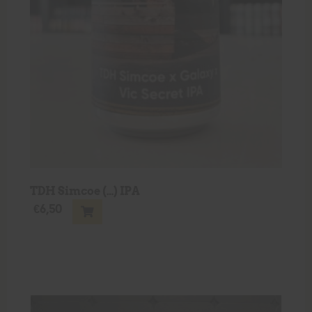
TDH Simcoe (…) IPA
€
6,50