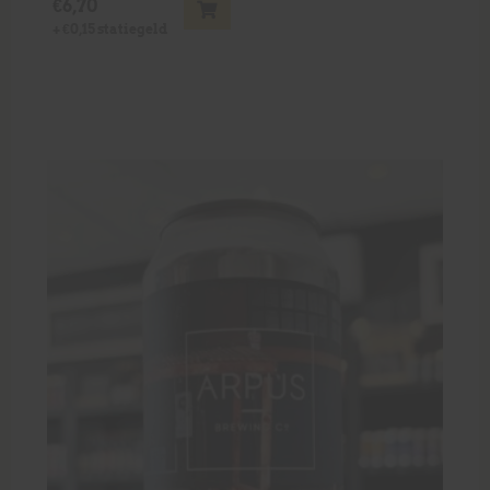
€
6,70
+
€
0,15
statiegeld