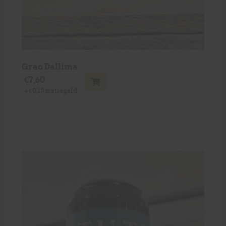
Grao Dallima
€
7,60
+
€
0,15
statiegeld