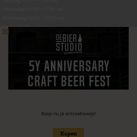
Dinsdag 10:00 – 17:30 uur
Woensdag 10:00 – 17:30 uur
Donderdag 10:00 – 17:30 uur
Vrijdag 10:00 – 17:30 uur
Zaterdag 10:00 – 17:00 uur
Contact
De Wetstraat 31
7551 GA Hengelo
welkom@debierstudio.nl
06 50 63 60 47
Koop nu je entreebewijs!
Kopen