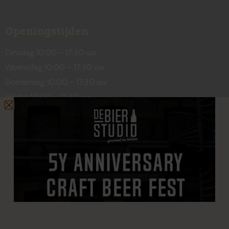
Openingstijden
Dinsdag 10:00 – 17:30 uur
Woensdag 10:00 – 17:30 uur
Donderdag 10:00 – 17:30 uur
Vrijdag 10:00 – 17:30 uur
Zaterdag 10:00 – 17:00 uur
Contact
De Wetstraat 31
7551 GA Hengelo
welkom@debierstudio.nl
06 50 63 60 47