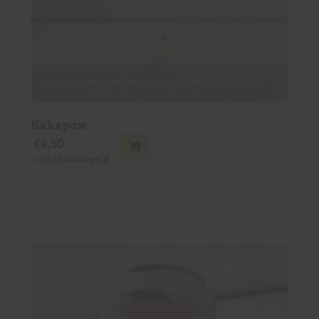
Kakapow
€
4,50
+
€
0,15
statiegeld