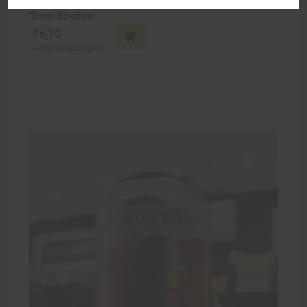
Tom Bruise
€
6,70
+
€
0,15
statiegeld