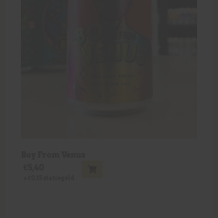
Boy From Venus
€
5,40
+
€
0,15
statiegeld