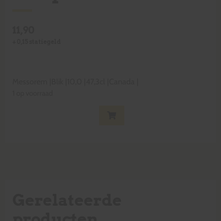
11,90
+
0,15
statiegeld
Messorem
|
Blik
|
10,0
|
47,3cl
|
Canada
|
1 op voorraad
Gerelateerde
producten