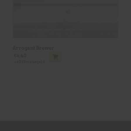
Arrogant Brewer
€
6,40
+
€
0,15
statiegeld