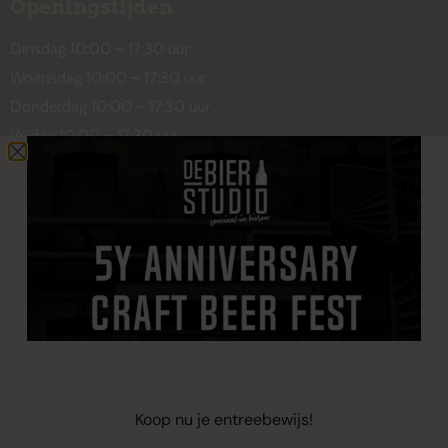
Openingstijden
Dinsdag 10:00 – 17:30 uur
Woensdag 10:00 – 17:30 uur
Donderdag 10:00 – 17:30 uur
Vrijdag 10:00 – 17:30 uur
Zaterdag 10:00 – 17:00 uur
Contact
De Wetstraat 31
7551 GA Hengelo
welkom@debierstudio.nl
06 50 63 60 47
Koop nu je entreebewijs!