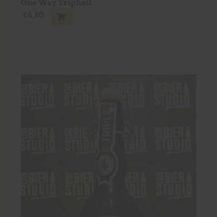
One Way Triphell
€
4,80