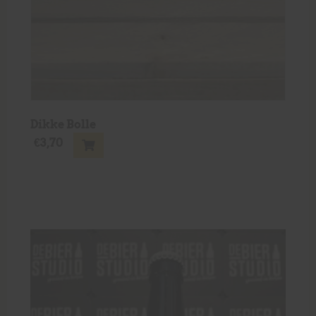
Dikke Bolle
€
3,70