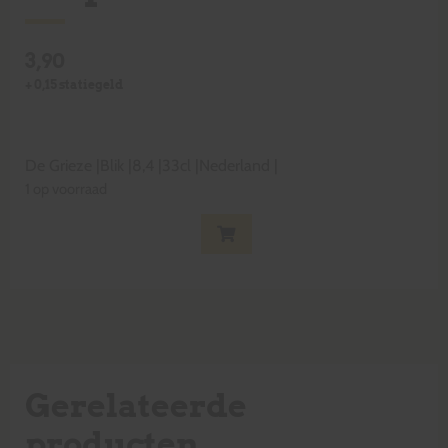
3,90
+
0,15
statiegeld
De Grieze
|
Blik
|
8,4
|
33cl
|
Nederland
|
1 op voorraad
Gerelateerde
producten