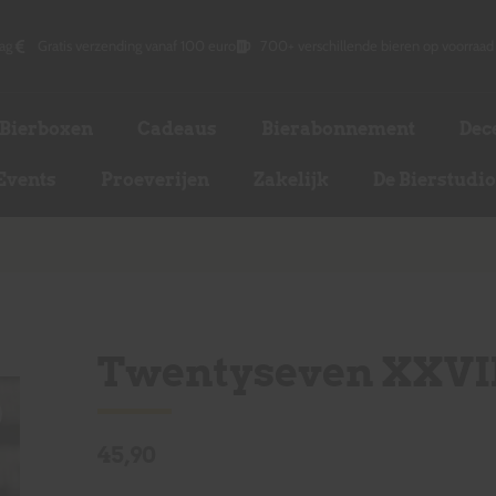
ag
Gratis verzending vanaf 100 euro
700+ verschillende bieren op voorraad
Bierboxen
Cadeaus
Bierabonnement
Dec
Events
Proeverijen
Zakelijk
De Bierstudi
Twentyseven XXVI
45,90