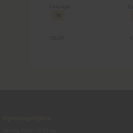
Courage
Co
€
11,30
€
Openingstijden
Dinsdag 10:00 – 17:30 uur