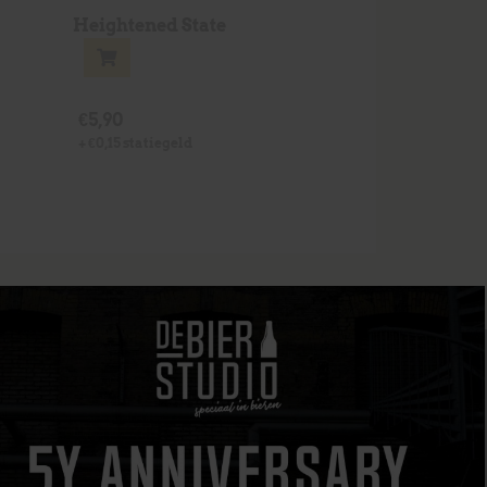
Heightened State
€
5,90
+
€
0,15
statiegeld