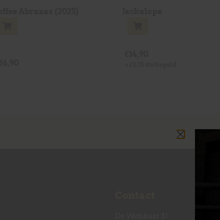
ffee Abraxas (2025)
Jackalope
€
14,90
36,90
+
€
0,15
statiegeld
Contact
De Wetstraat 31