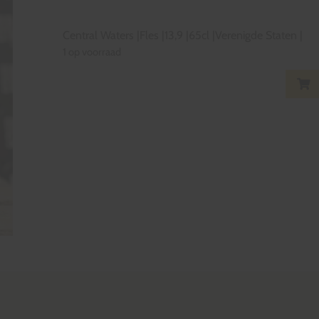
Central Waters
|
Fles
|
13,9
|
65cl
|
Verenigde Staten
|
1 op voorraad