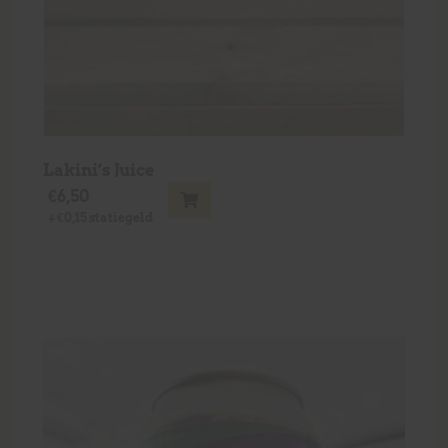
Lakini’s Juice
€
6,50
+
€
0,15
statiegeld