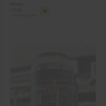
Gleam
€
7,90
+
€
0,15
statiegeld