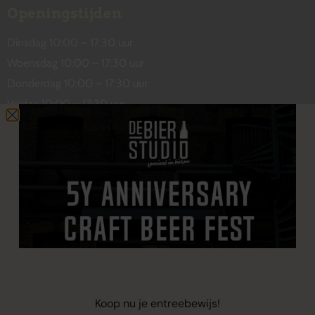
Openingstijden
Dinsdag 10:00 – 17:30 uur
Woensdag 10:00 – 17:30 uur
Donderdag 10:00 – 17:30 uur
Vrijdag 10:00 – 17:30 uur
Zaterdag 10:00 – 17:00 uur
Contact
De Wetstraat 31
7551 GA Hengelo
welkom@debierstudio.nl
06 50 63 60 47
Koop nu je entreebewijs!