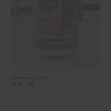
TDH Simcoe (…) IPA
€
6,50