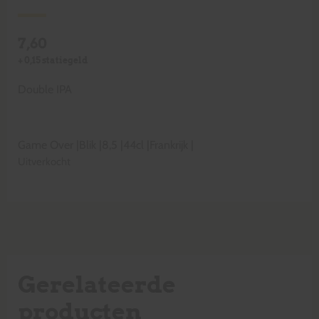
7,60
+
0,15
statiegeld
Double IPA
Game Over
|
Blik
|
8,5
|
44cl
|
Frankrijk
|
Uitverkocht
Gerelateerde
producten