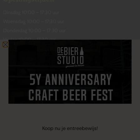
Dinsdag 10:00 – 17:30 uur
Woensdag 10:00 – 17:30 uur
Donderdag 10:00 – 17:30 uur
Vrijdag 10:00 – 17:30 uur
Zaterdag 10:00 – 17:00 uur
Contact
De Wetstraat 31
7551 GA Hengelo
welkom@debierstudio.nl
06 50 63 60 47
Koop nu je entreebewijs!