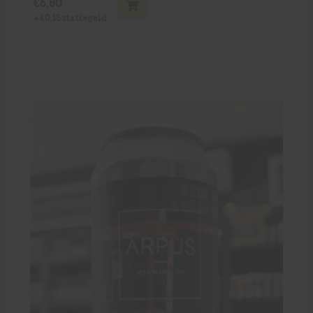
€
6,80
+
€
0,15
statiegeld