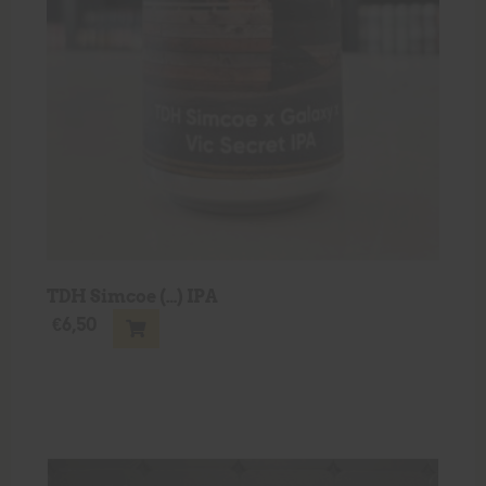
TDH Simcoe (…) IPA
€
6,50