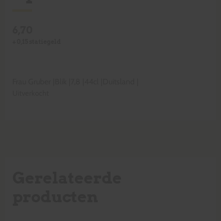
6,70
+
0,15
statiegeld
Frau Gruber
|
Blik
|
7,8
|
44cl
|
Duitsland
|
Uitverkocht
Gerelateerde
producten