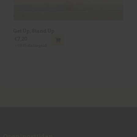
Get Up, Stand Up
€
7,20
+
€
0,15
statiegeld
Openingstijden