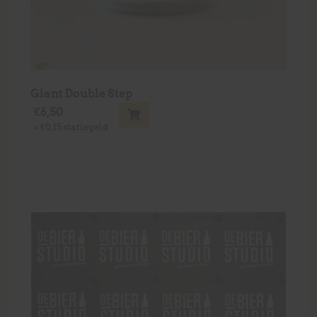
Giant Double Step
€
6,50
+
€
0,15
statiegeld