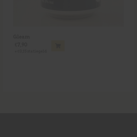
Gleam
€
7,90
+
€
0,15
statiegeld