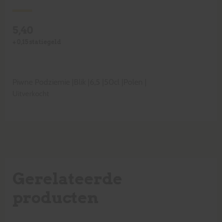
5,40
+
0,15
statiegeld
Piwne Podziemie
|
Blik
|
6,5
|
50cl
|
Polen
|
Uitverkocht
Gerelateerde
producten