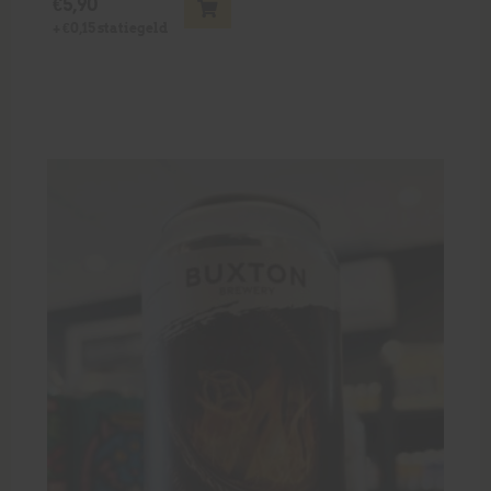
€
5,90
+
€
0,15
statiegeld