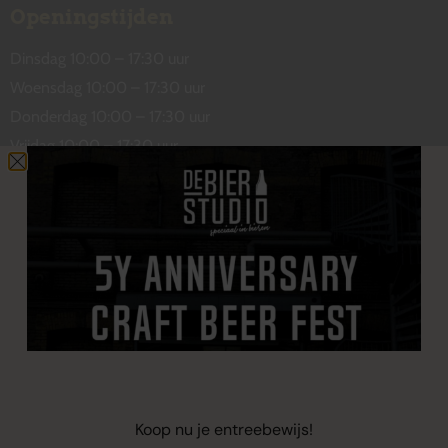
Openingstijden
Dinsdag 10:00 – 17:30 uur
Woensdag 10:00 – 17:30 uur
Donderdag 10:00 – 17:30 uur
Vrijdag 10:00 – 17:30 uur
Zaterdag 10:00 – 17:00 uur
Contact
De Wetstraat 31
7551 GA Hengelo
welkom@debierstudio.nl
06 50 63 60 47
Koop nu je entreebewijs!