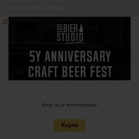
Donderdag 10:00 – 17:30 uur
Vrijdag 10:00 – 17:30 uur
Zaterdag 10:00 – 17:00 uur
Contact
De Wetstraat 31
7551 GA Hengelo
welkom@debierstudio.nl
06 50 63 60 47
Koop nu je entreebewijs!
Kopen
Copyright 2024 © De Bierstudio
Algemene voorwaarden
Privacybeleid