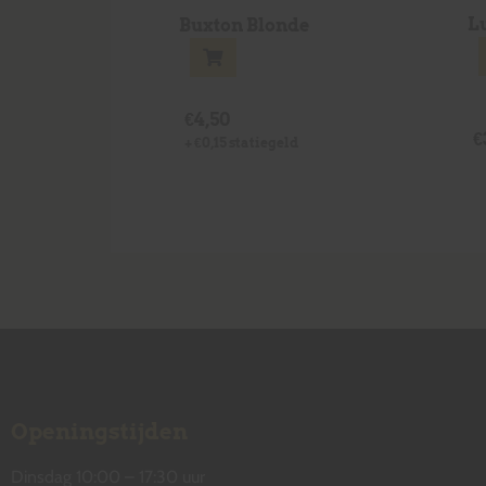
L
Buxton Blonde
€
4,50
€
+
€
0,15
statiegeld
Openingstijden
Dinsdag 10:00 – 17:30 uur