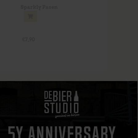
Sparkly Pasen
€
7,90