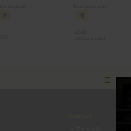
uiwammes
Buurtstormer
€
3,40
3,90
+
€
0,15
statiegeld
Contact
De Wetstraat 31