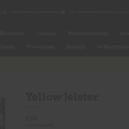
ag
Gratis verzending vanaf 100 euro
700+ verschillende bieren op voorraad
Bierboxen
Cadeaus
Bierabonnement
Dec
Events
Proeverijen
Zakelijk
De Bierstudi
Yellow Jelster
3,50
+
0,15
statiegeld