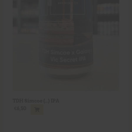
TDH Simcoe (…) IPA
€
6,50