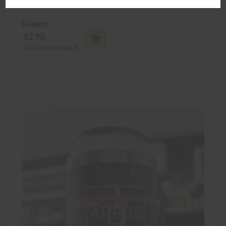
Gleam
€
7,90
+
€
0,15
statiegeld