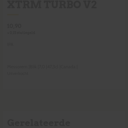
XTRM TURBO V2
10,90
+
0,15
statiegeld
IPA
Messorem
|
Blik
|
7,0
|
47,3cl
|
Canada
|
Uitverkocht
Gerelateerde