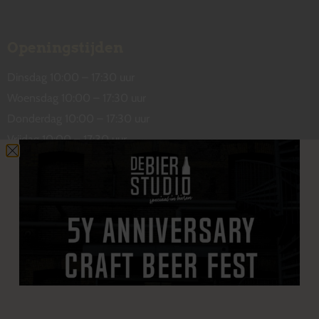
Openingstijden
Dinsdag 10:00 – 17:30 uur
Woensdag 10:00 – 17:30 uur
Donderdag 10:00 – 17:30 uur
Vrijdag 10:00 – 17:30 uur
Zaterdag 10:00 – 17:00 uur
Contact
De Wetstraat 31
7551 GA Hengelo
welkom@debierstudio.nl
06 50 63 60 47