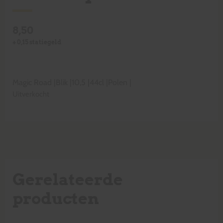
8,50
+
0,15
statiegeld
Magic Road
|
Blik
|
10,5
|
44cl
|
Polen
|
Uitverkocht
Gerelateerde
producten