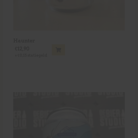
Haunter
€
12,90
+
€
0,15
statiegeld