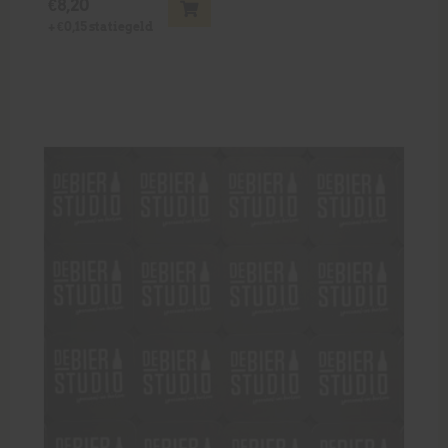
€
8,20
+
€
0,15
statiegeld