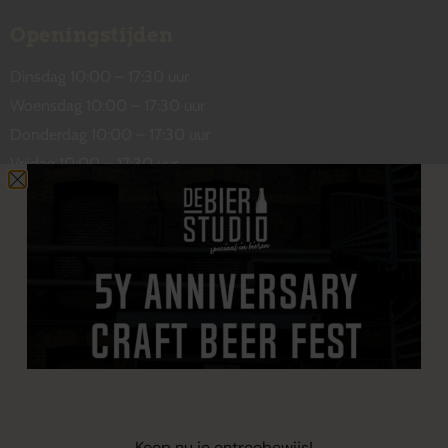
Openingstijden
Dinsdag 10:00 – 17:30 uur
Woensdag 10:00 – 17:30 uur
Donderdag 10:00 – 17:30 uur
Vrijdag 10:00 – 17:30 uur
Zaterdag 10:00 – 17:00 uur
Contact
De Wetstraat 31
7551 GA Hengelo
welkom@debierstudio.nl
06 50 63 60 47
Koop nu je entreebewijs!