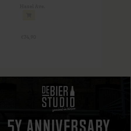
Hazel Ave.
€
74,90