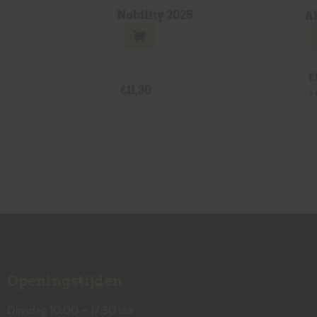
Nobility 2025
A
€
€
11,30
+
Openingstijden
Dinsdag 10:00 – 17:30 uur