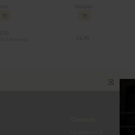
lvin
Knijter
8,20
€
4,90
€
0,15
statiegeld
Contact
De Wetstraat 31