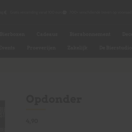
ag
Gratis verzending vanaf 100 euro
700+ verschillende bieren op voorraad
Bierboxen
Cadeaus
Bierabonnement
Dec
Events
Proeverijen
Zakelijk
De Bierstudi
Opdonder
4,90