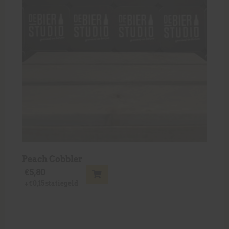
Peach Cobbler
€
5,80
+
€
0,15
statiegeld