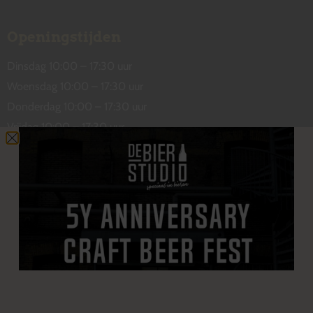
Openingstijden
Dinsdag 10:00 – 17:30 uur
Woensdag 10:00 – 17:30 uur
Donderdag 10:00 – 17:30 uur
Vrijdag 10:00 – 17:30 uur
Zaterdag 10:00 – 17:00 uur
Contact
De Wetstraat 31
7551 GA Hengelo
welkom@debierstudio.nl
06 50 63 60 47