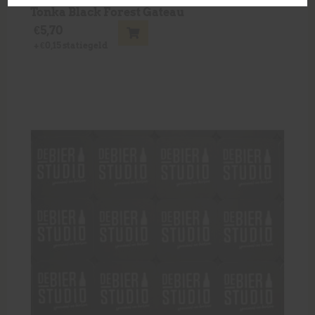
Tonka Black Forest Gateau
€
5,70
+
€
0,15
statiegeld