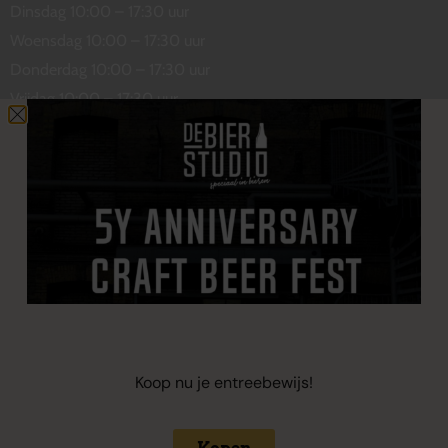
Dinsdag 10:00 – 17:30 uur
Woensdag 10:00 – 17:30 uur
Donderdag 10:00 – 17:30 uur
Vrijdag 10:00 – 17:30 uur
Zaterdag 10:00 – 17:00 uur
Contact
De Wetstraat 31
7551 GA Hengelo
welkom@debierstudio.nl
06 50 63 60 47
Koop nu je entreebewijs!