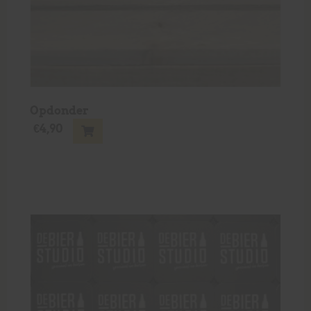
Opdonder
€
4,90