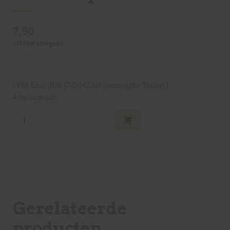
7,50
+
0,15
statiegeld
Wild East
|
Blik
|
7,0
|
47,3cl
|
Verenigde Staten
|
4 op voorraad
Gerelateerde
producten