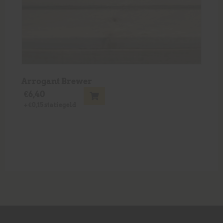
Arrogant Brewer
€
6,40
+
€
0,15
statiegeld