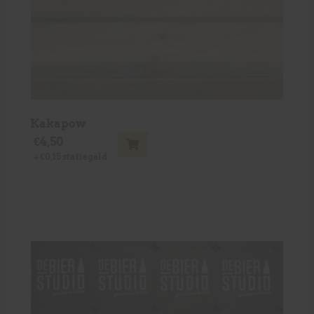
Kakapow
€
4,50
+
€
0,15
statiegeld