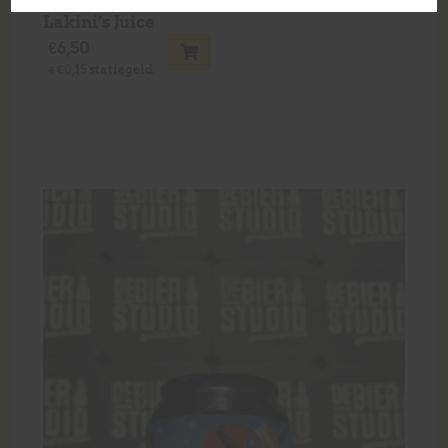
Lakini’s Juice
€
6,50
+
€
0,15
statiegeld