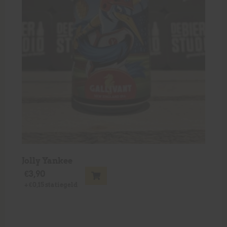
Jolly Yankee
€
3,90
+
€
0,15
statiegeld