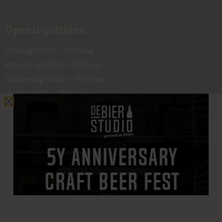
Openingstijden
Dinsdag 10:00 – 17:30 uur
Woensdag 10:00 – 17:30 uur
Donderdag 10:00 – 17:30 uur
Vrijdag 10:00 – 17:30 uur
Zaterdag 10:00 – 17:00 uur
Contact
De Wetstraat 31
7551 GA Hengelo
welkom@debierstudio.nl
06 50 63 60 47