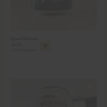
Space Ventura
€
6,70
+
€
0,15
statiegeld