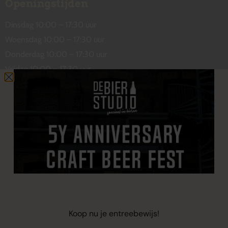
Openingstijden
Dinsdag 10:00 – 17:30 uur
Woensdag 10:00 – 17:30 uur
Donderdag 10:00 – 17:30 uur
Vrijdag 10:00 – 17:30 uur
Zaterdag 10:00 – 17:00 uur
Contact
De Wetstraat 31
7551 GA Hengelo
welkom@debierstudio.nl
06 50 63 60 47
Koop nu je entreebewijs!