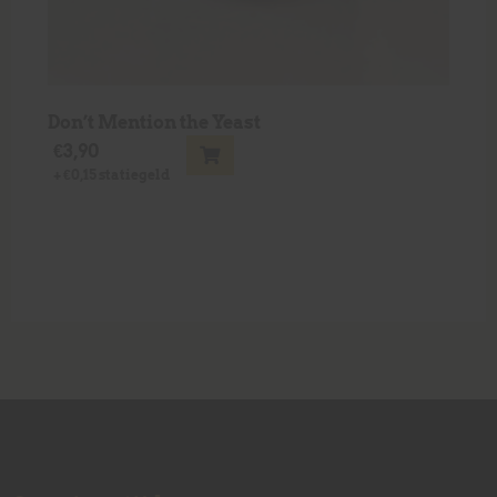
Don’t Mention the Yeast
€
3,90
+
€
0,15
statiegeld