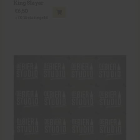
King Slayer
€
6,50
+
€
0,15
statiegeld