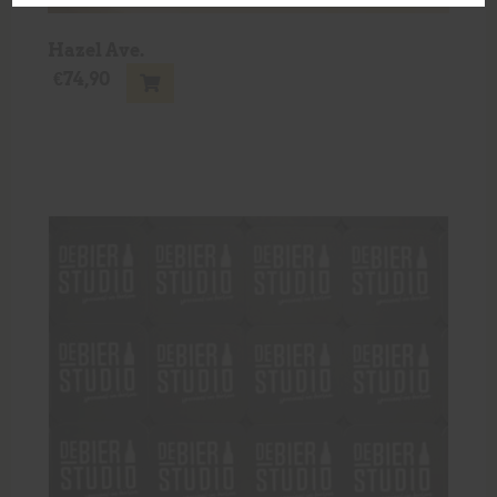
Hazel Ave.
€
74,90