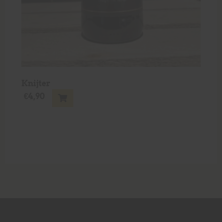
Knijter
€
4,90