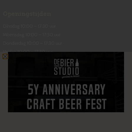
Openingstijden
Dinsdag 10:00 – 17:30 uur
Woensdag 10:00 – 17:30 uur
Donderdag 10:00 – 17:30 uur
Vrijdag 10:00 – 17:30 uur
Zaterdag 10:00 – 17:00 uur
Contact
De Wetstraat 31
7551 GA Hengelo
welkom@debierstudio.nl
06 50 63 60 47