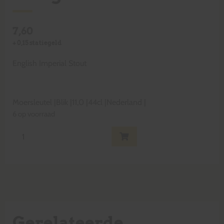
7,60
+
0,15
statiegeld
English Imperial Stout
Moersleutel
|
Blik
|
11,0
|
44cl
|
Nederland
|
6 op voorraad
Gerelateerde