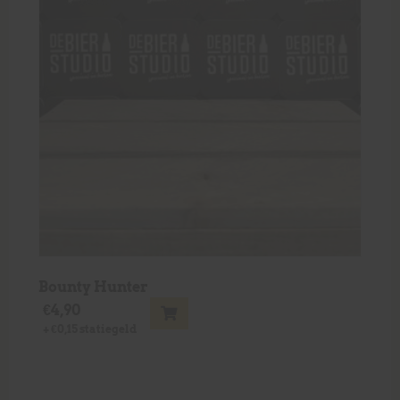
Bounty Hunter
€
4,90
+
€
0,15
statiegeld