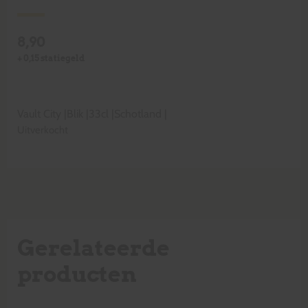
8,90
+
0,15
statiegeld
Vault City
|
Blik
|
33cl
|
Schotland
|
Uitverkocht
Gerelateerde
producten