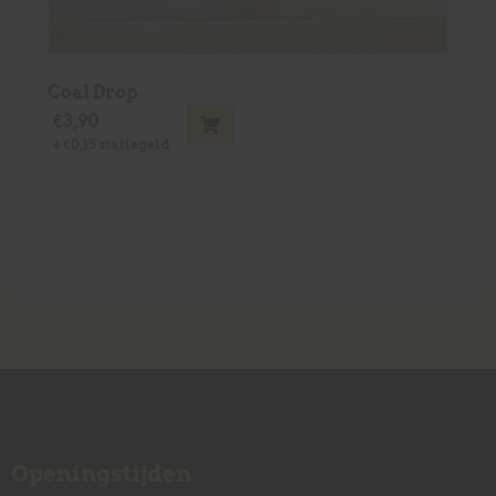
Coal Drop
€
3,90
+
€
0,15
statiegeld
Openingstijden