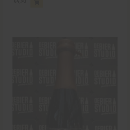
€
4,90