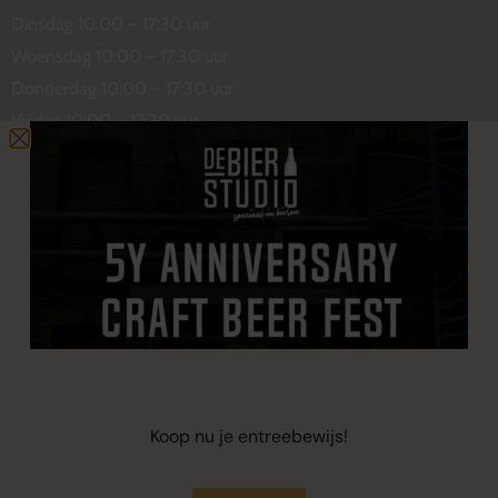
Dinsdag 10:00 – 17:30 uur
Woensdag 10:00 – 17:30 uur
Donderdag 10:00 – 17:30 uur
Vrijdag 10:00 – 17:30 uur
Zaterdag 10:00 – 17:00 uur
Contact
De Wetstraat 31
7551 GA Hengelo
welkom@debierstudio.nl
06 50 63 60 47
Koop nu je entreebewijs!