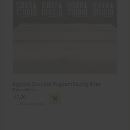
Apricot Coconut Yoghurt Pastry Sour
Smoothie
€
7,20
+
€
0,15
statiegeld