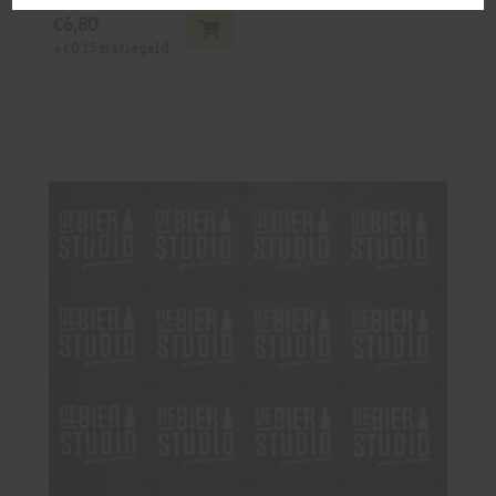
€
6,80
+
€
0,15
statiegeld