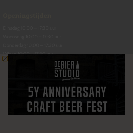
Openingstijden
Dinsdag 10:00 – 17:30 uur
Woensdag 10:00 – 17:30 uur
Donderdag 10:00 – 17:30 uur
Vrijdag 10:00 – 17:30 uur
Zaterdag 10:00 – 17:00 uur
Contact
De Wetstraat 31
7551 GA Hengelo
welkom@debierstudio.nl
06 50 63 60 47