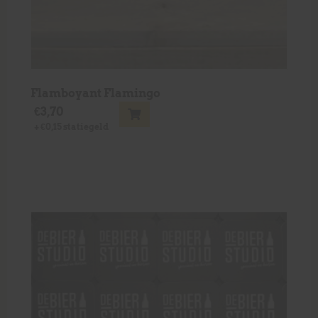
Flamboyant Flamingo
€
3,70
+
€
0,15
statiegeld