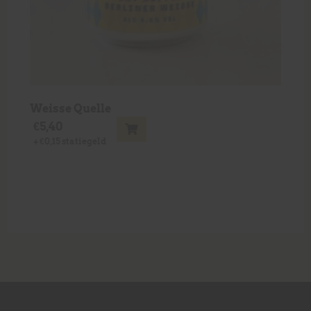
Weisse Quelle
€
5,40
+
€
0,15
statiegeld