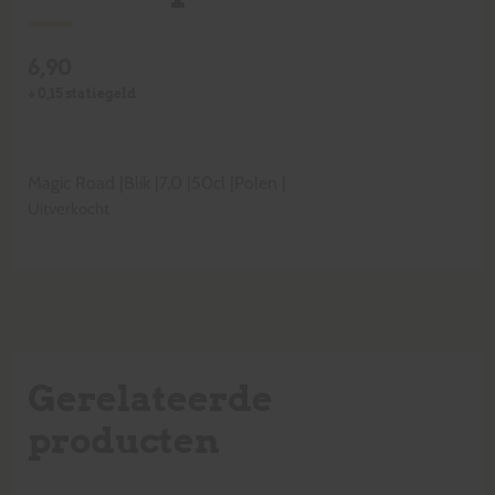
6,90
+
0,15
statiegeld
Magic Road
|
Blik
|
7,0
|
50cl
|
Polen
|
Uitverkocht
Gerelateerde
producten